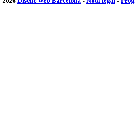
2026
Diseño web Barcelona
-
Nota legal
-
Prog